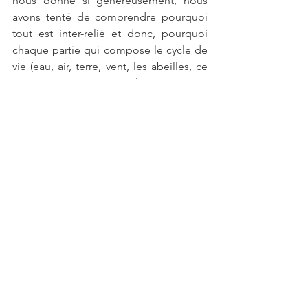
nous donne si généreusement, nous 
avons tenté de comprendre pourquoi 
tout est inter-relié et donc, pourquoi 
chaque partie qui compose le cycle de 
vie (eau, air, terre, vent, les abeilles, ce 
qui pousse, ce qui meurt) est important 
et doit être respecté et soigné. Ils sont 
allumés les petits cocos! Ils 
comprennent beaucoup de choses. 
N'ayez pas peur de les stimuler, de les 
amener à se questionner et donner leur 
avis. Ils ont des choses à dire et des 
opinions. Ils ont observé des 
phénomènes qu'ils ne comprennent 
peut-être pas entièrement et que nous 
pouvons les aider à mettre en mots.