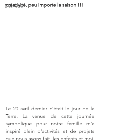
créativité, peu importe la saison !!!
Bien-être
Le 20 avril dernier c'était le jour de la 
Terre. La venue de cette journée 
symbolique pour notre famille m'a 
inspiré plein d'activités et de projets 
que nous avons fait, les enfants et moi. 