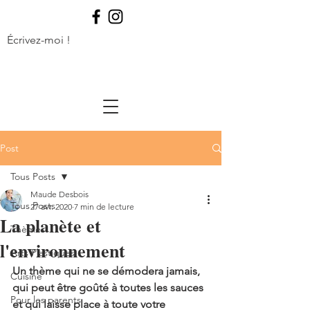
Écrivez-moi !
Post
Tous Posts
Maude Desbois
Tous Posts
27 avr. 2020
7 min de lecture
La planète et
Thèmes
l'environnement
Arts Plastiques
Un thème qui ne se démodera jamais, 
Cuisine
qui peut être goûté à toutes les sauces 
Pour les parents
et qui laisse place à toute votre 