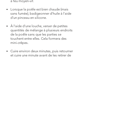
à feu moyen-vif.
Lorsque la poêle est bien chaude (mais
sans fumée), badigeonner d'huile à l'aide
d'un pinceau en silicone.
À l'aide d'une louche, verser de petites
quantités de mélange à plusieurs endroits
de la poêle sans que les parties se
touchent entre elles. Cela formera des
mini-crêpes.
Cuire environ deux minutes, puis retourner
et cuire une minute avant de les retirer de
la poêle.
Réserver au chaud dans une autre
poêle avec un couvercle.
Cuire toutes les crêpes. (Le mélange se
garde bien au frigo 2-3 jours)
Servir les mini-crêpes avec des fromages,
des noix, de la
soupe de courge
ou tout
autre potage de saison. Laissez aller votre
imagination!​
Pssst!