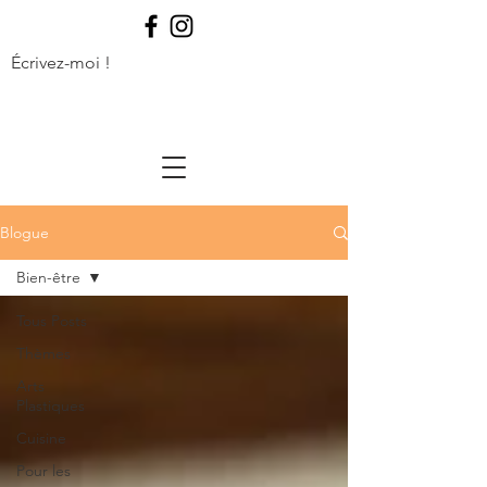
Écrivez-moi !
Blogue
Bien-être
Tous Posts
Thèmes
Arts
Plastiques
Cuisine
Pour les